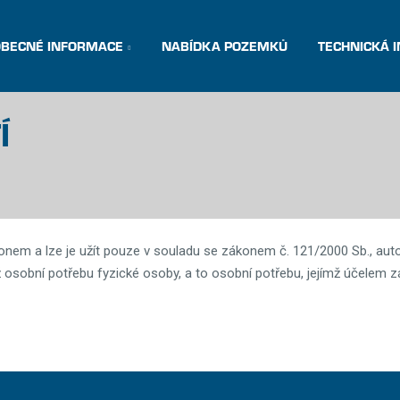
OBECNÉ INFORMACE
NABÍDKA POZEMKŮ
TECHNICKÁ 
Í
onem a lze je užít pouze v souladu se zákonem č. 121/2000 Sb., auto
 osobní potřebu fyzické osoby, a to osobní potřebu, jejímž účelem 