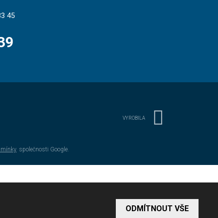
3 45
39
VYROBILA
dmínky
společnosti Google.
ODMÍTNOUT VŠE