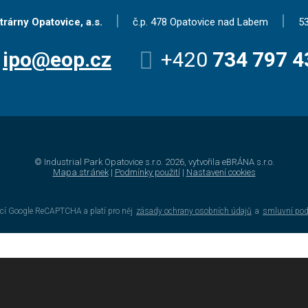
|
|
trárny Opatovice, a.s.
č.p. 478 Opatovice nad Labem
53
ipo@eop.cz
+420
734 797 4
© Industrial Park Opatovice s.r.o. 2026, vytvořila eBRÁNA s.r.o.
Mapa stránek
|
Podmínky použití
|
Nastavení cookies
cí Google ReCAPTCHA a platí pro něj
zásady ochrany osobních údajů
a
smluvní po