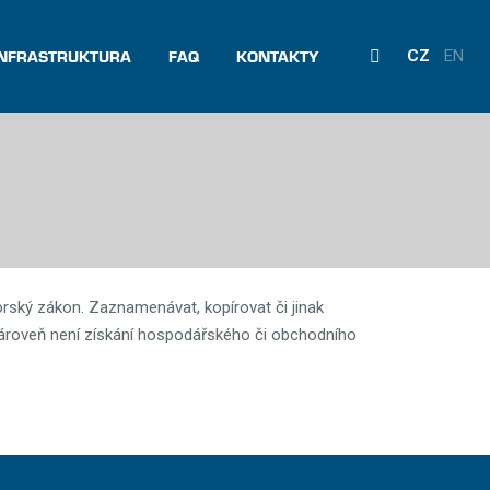
Vyhledávání
INFRASTRUKTURA
FAQ
KONTAKTY
CZ
EN
rský zákon. Zaznamenávat, kopírovat či jinak
zároveň není získání hospodářského či obchodního