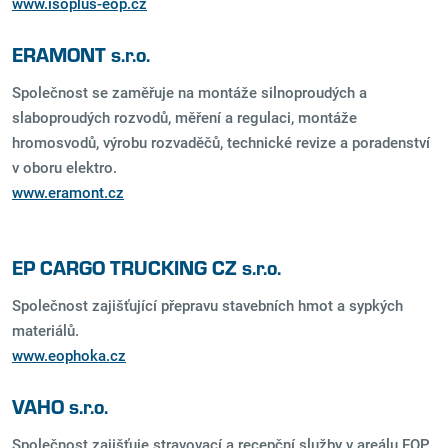
www.isoplus-eop.cz
ERAMONT s.r.o.
Společnost se zaměřuje na montáže silnoproudých a
slaboproudých rozvodů, měření a regulaci, montáže
hromosvodů, výrobu rozvaděčů, technické revize a poradenství
v oboru elektro.
www.eramont.cz
EP CARGO TRUCKING CZ s.r.o.
Společnost zajišťující přepravu stavebních hmot a sypkých
materiálů.
www.eophoka.cz
VAHO s.r.o.
Společnost zajišťuje stravovací a recepční služby v areálu EOP.