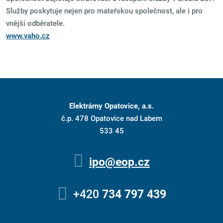
Služby poskytuje nejen pro mateřskou společnost, ale i pro
vnější odběratele.
www.vaho.cz
Elektrárny Opatovice, a.s.
č.p. 478 Opatovice nad Labem
|
533 45
|
ipo@eop.cz
+420
734 797 439